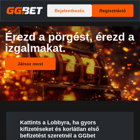
Bejelentkezés
Regisztráció
Érezd a pörgést, érezd a
izgalmakat.
Játssz most
Kattints a Lobbyra, ha gyors
kifizetéseket és korlátlan első
befizetést szeretnél a GGbet