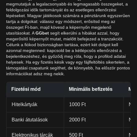
megmutatjuk a legalacsonyabb és legmagasabb összegeket, a
feldolgozási idők tartományát és az esetleges ellenőrzési
lépéseket. Magyar játékosok számára a pénztárunk egyszerűen
tartja a dolgokat: válassz egy módszert, erősítsd meg az
összeget Ft-ban, majd kövesd a képernyőn megjelenő
utasításokat. A
GGbet
segít elkerülni a hibákat azzal, hogy
megerősítő képernyőt mutat, mielőtt befejezed a tranzakciót.
Célunk a fiókod biztonságban tartása, ezért két dolgot kell
azonnal megtenned: kapcsold be a kétlépcsős ellenőrzést a
bejelentkezéshez, és győződj meg róla, hogy a profilod adatai
helyesek. Ha egy fizetés késik vagy egy fájlfeltöltés sikertelen, a
támogatási csapatunk segíthet, de könnyebb, ha először pontos
információkat adsz meg nekik.
Fizetési mód
Minimális befizetés
Max
Hitelkártyák
1000 Ft
Nin
Banki átutalások
2000 Ft
Nin
Elektronikus tárcák
500 Ft
Nin