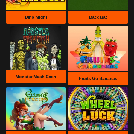
Dino Might
Baccarat
Book Of Ra Magic
Fruits Go Bananas