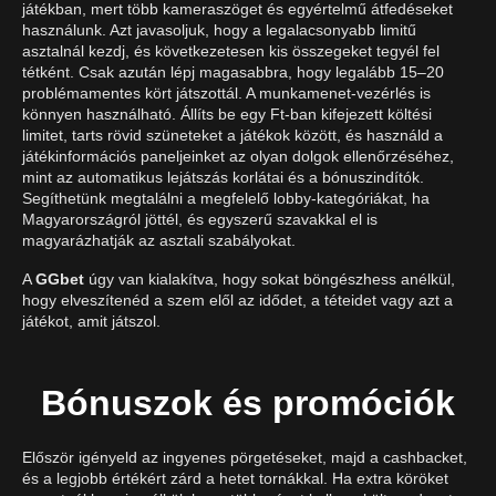
játékban, mert több kameraszöget és egyértelmű átfedéseket
használunk. Azt javasoljuk, hogy a legalacsonyabb limitű
asztalnál kezdj, és következetesen kis összegeket tegyél fel
tétként. Csak azután lépj magasabbra, hogy legalább 15–20
problémamentes kört játszottál. A munkamenet-vezérlés is
könnyen használható. Állíts be egy Ft-ban kifejezett költési
limitet, tarts rövid szüneteket a játékok között, és használd a
játékinformációs paneljeinket az olyan dolgok ellenőrzéséhez,
mint az automatikus lejátszás korlátai és a bónuszindítók.
Segíthetünk megtalálni a megfelelő lobby-kategóriákat, ha
Magyarországról jöttél, és egyszerű szavakkal el is
magyarázhatják az asztali szabályokat.
A
GGbet
úgy van kialakítva, hogy sokat böngészhess anélkül,
hogy elveszítenéd a szem elől az idődet, a téteidet vagy azt a
játékot, amit játszol.
Bónuszok és promóciók
Először igényeld az ingyenes pörgetéseket, majd a cashbacket,
és a legjobb értékért zárd a hetet tornákkal. Ha extra köröket