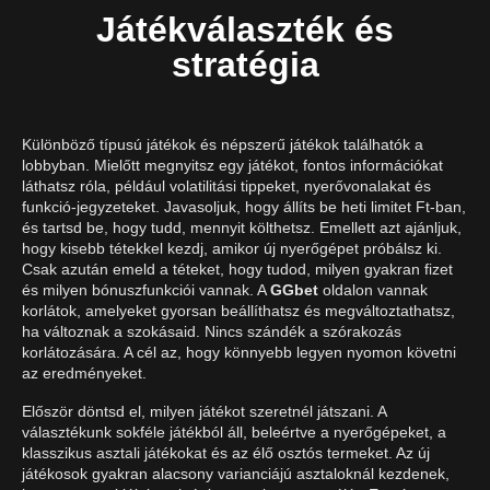
Játékválaszték és
stratégia
Különböző típusú játékok és népszerű játékok találhatók a
lobbyban. Mielőtt megnyitsz egy játékot, fontos információkat
láthatsz róla, például volatilitási tippeket, nyerővonalakat és
funkció-jegyzeteket. Javasoljuk, hogy állíts be heti limitet Ft-ban,
és tartsd be, hogy tudd, mennyit költhetsz. Emellett azt ajánljuk,
hogy kisebb tétekkel kezdj, amikor új nyerőgépet próbálsz ki.
Csak azután emeld a téteket, hogy tudod, milyen gyakran fizet
és milyen bónuszfunkciói vannak. A
GGbet
oldalon vannak
korlátok, amelyeket gyorsan beállíthatsz és megváltoztathatsz,
ha változnak a szokásaid. Nincs szándék a szórakozás
korlátozására. A cél az, hogy könnyebb legyen nyomon követni
az eredményeket.
Először döntsd el, milyen játékot szeretnél játszani. A
választékunk sokféle játékból áll, beleértve a nyerőgépeket, a
klasszikus asztali játékokat és az élő osztós termeket. Az új
játékosok gyakran alacsony varianciájú asztaloknál kezdenek,