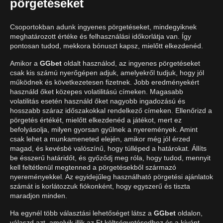
pörgetéseket
Csoportokban adunk ingyenes pörgetéseket, mindegyiknek
meghatározott értéke és felhasználási időkorlátja van. Így
pontosan tudod, mekkora bónuszt kapsz, mielőtt elkezdenéd.
Amikor a
GGbet
oldalt használod, az ingyenes pörgetéseket
csak kis számú nyerőgépen adjuk, amelyekről tudjuk, hogy jól
működnek és következetesen fizetnek. Jobb eredményekért
használd őket közepes volatilitású címeken. Magasabb
volatilitás esetén használd őket nagyobb ingadozású és
hosszabb száraz időszakokkal rendelkező címeken. Ellenőrizd a
pörgetés értékét, mielőtt elkezdenéd a játékot, mert ez
befolyásolja, milyen gyorsan gyűlnek a nyeremények. Amint
csak lehet a munkameneted elején, amikor még jól érzed
magad, és kevésbé valószínű, hogy túlléped a határokat. Állíts
be ésszerű határidőt, és győződj meg róla, hogy tudod, mennyit
kell feltétlenül megtenned a pörgetésekből származó
nyereményekkel. Az egyidejűleg használható pörgetési ajánlatok
számát is korlátozzuk fiókonként, hogy egyszerű és tiszta
maradjon minden.
Ha egynél több választási lehetőséget látsz a
GGbet
oldalon,
válaszd azt, amelyik illik az Ft költségvetésedhez és a kívánt