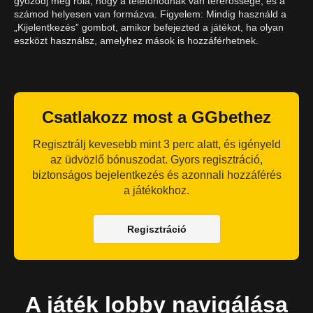
győződj meg róla, hogy a telefonodnak van térerőssége, és a
számod helyesen van formázva. Figyelem: Mindig használd a
„Kijelentkezés” gombot, amikor befejezted a játékot, ha olyan
eszközt használsz, amelyhez mások is hozzáférhetnek.
Csatlakozz most a GGbethez
Regisztrálj kevesebb mint 3 perc alatt, és igényeld
az üdvözlő bónuszodat. Gyors regisztráció,
biztonságos bejelentkezés és azonnali hozzáférés
a játékokhoz.
Regisztráció
A játék lobby navigálása