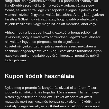
ranglistán, és egyértelművé tesszük a pontozási szabályokat.
Ha előrébb szeretnél kerülni a valós világban, válassz egy
tornát, és koncentrálj egy kis csoportra a jogosult játékok közül.
A tornák közötti túl gyakori váltás lelassíthat. A ranglistát gyakran
frissíti a
GGbet
, így választhatsz, hogy tovább próbálkozol a
feljebb kerüléssel, vagy megállsz és ott maradsz, ahol vagy.
Ahhoz, hogy a legtöbbet hozd ki ezekből a bónuszokból, azt
javasoljuk, hogy a következő sorrendben végezd őket: először
aktiváld az ingyenes pörgetéseket és teljesítsd a
követelményeiket. Ezután játssz rendszeresen, miközben a
cashback engedélyezve van. Végül csatlakozz tornákhoz olyan
napokon, amikor legalább egy órán keresztül megállás nélkül
tudsz játszani.
Kupon kódok használata
Nyisd meg a promóciós kártyát, és olvasd el a három fő sort:
jogosultság, időkorlát és fogadási követelmény. Ha nem vagy
biztos egy feltételben, tedd ezt. Ezeket az adatokat azért
mutatjuk, mert egy kaszinós bónusz csak akkor működik, ha a
szabályok egyszerűek, és a
GGbet
erre az elgondolásra épül.