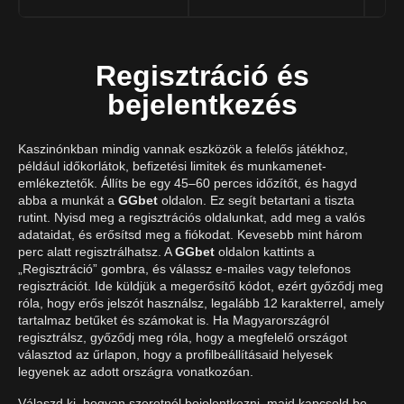
Regisztráció és
bejelentkezés
Kaszinónkban mindig vannak eszközök a felelős játékhoz,
például időkorlátok, befizetési limitek és munkamenet-
emlékeztetők. Állíts be egy 45–60 perces időzítőt, és hagyd
abba a munkát a
GGbet
oldalon. Ez segít betartani a tiszta
rutint. Nyisd meg a regisztrációs oldalunkat, add meg a valós
adataidat, és erősítsd meg a fiókodat. Kevesebb mint három
perc alatt regisztrálhatsz. A
GGbet
oldalon kattints a
„Regisztráció” gombra, és válassz e-mailes vagy telefonos
regisztrációt. Ide küldjük a megerősítő kódot, ezért győződj meg
róla, hogy erős jelszót használsz, legalább 12 karakterrel, amely
tartalmaz betűket és számokat is. Ha Magyarországról
regisztrálsz, győződj meg róla, hogy a megfelelő országot
választod az űrlapon, hogy a profilbeállításaid helyesek
legyenek az adott országra vonatkozóan.
Válaszd ki, hogyan szeretnél bejelentkezni, majd kapcsold be