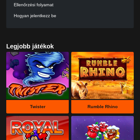
Ellenőrzési folyamat
Hogyan jelentkezz be
A játék lobby navigálása
Asztali és élő osztós játékok
Legjobb játékok
Bónuszok és promóciók
Hogyan állítjuk be az ingyenes pörgetéseket
Cashback és tornák
Kupon kódok használata
Hol találhatsz érvényes kupon kódokat
Mobil játékélmény
Twister
Rumble Rhino
Támogatott eszközök és mit tehetsz mobilon
VIP program
Biztonság és játékosvédelem