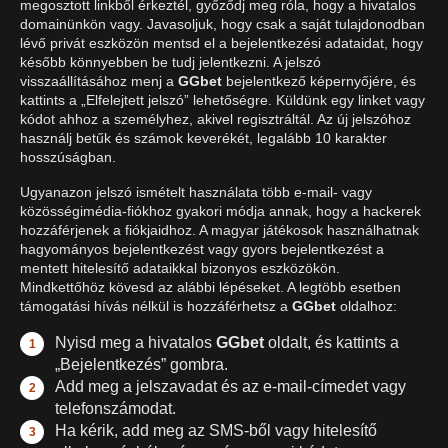
megosztott linkből érkeztél, győződj meg róla, hogy a hivatalos
domainünkön vagy. Javasoljuk, hogy csak a saját tulajdonodban
lévő privát eszközön mentsd el a bejelentkezési adataidat, hogy
később könnyebben be tudj jelentkezni. A jelszó
visszaállításához menj a
GGbet
bejelentkező képernyőjére, és
kattints a „Elfelejtett jelszó” lehetőségre. Küldünk egy linket vagy
kódot ahhoz a személyhez, akivel regisztráltál. Az új jelszóhoz
használj betűk és számok keverékét, legalább 10 karakter
hosszúságban.
Ugyanazon jelszó ismételt használata több e-mail- vagy
közösségimédia-fiókhoz gyakori módja annak, hogy a hackerek
hozzáférjenek a fiókjaidhoz. A magyar játékosok használhatnak
hagyományos bejelentkezést vagy gyors bejelentkezést a
mentett hitelesítő adataikkal bizonyos eszközökön.
Mindkettőhöz kövesd az alábbi lépéseket. A legtöbb esetben
támogatási hívás nélkül is hozzáférhetsz a
GGbet
oldalhoz:
Nyisd meg a hivatalos
GGbet
oldalt, és kattints a
„Bejelentkezés” gombra.
Add meg a jelszavadat és az e-mail-címedet vagy
telefonszámodat.
Ha kérik, add meg az SMS-ből vagy hitelesítő