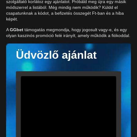
szolgáltató korlátoz egy ajánlatot. Próbáld meg újra egy másik
módszerrel a listából. Még mindig nem működik? Küldd el
csapatunknak a kódot, a befizetés összegét Ft-ban és a hiba
képét.
A
GGbet
támogatás megmondja, hogy jogosult vagy-e, és egy
olyan kaszinós promóció felé irányít, amely működik a fiókoddal.
Üdvözlő ajánlat