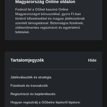
Magyarország Online oldalon
Fedezd fel a GGbet kaszinó Online
Magyarországot bónuszokkal, gyors Ft-ban
történő kifizetésekkel és magyar játékosoknak
szentelt támogatással. Biztonságos fizetések,
zökkenőmentes regisztráció és egyértelmű
feltételek.
Tartalomjegyzék
Hide
Játékválaszték és stratégia
Fizetések és tranzakciók
Regisztráció és bejelentkezés
Hogyan regisztrálj a GGbetre lépésről lépésre: